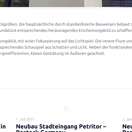
ckgrößen, die hauptsächliche durch standardisierte Bauweisen bebaut 
rundstück entsprechendes herausragendes Erscheinungsbild zu schaffen
nungsbild, mit einer Fokussierung auf das Lichtspiel. Die innere Flure 
prechendes Schauspiel aus Schatten und Licht. Neben der funktionale
rgieeffizienten, klaren Gestaltung im Äußeren geachtet.
1. Juli 2017
1. Ja
in
Neubau Stadteingang Petritor –
Ne